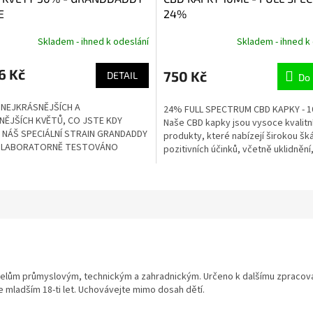
E
24%
Skladem - ihned k odeslání
Skladem - ihned k
6 Kč
750 Kč
DETAIL
Do 
 NEJKRÁSNĚJŠÍCH A
24% FULL SPECTRUM CBD KAPKY - 
NĚJŠÍCH KVĚTŮ, CO JSTE KDY
Naše CBD kapky jsou vysoce kvalitn
 ! NÁŠ SPECIÁLNÍ STRAIN GRANDADDY
produkty, které nabízejí širokou šk
. LABORATORNĚ TESTOVÁNO
pozitivních účinků, včetně uklidnění,.
elům průmyslovým, technickým a zahradnickým. Určeno k dalšímu zpracován
mladším 18-ti let. Uchovávejte mimo dosah dětí.