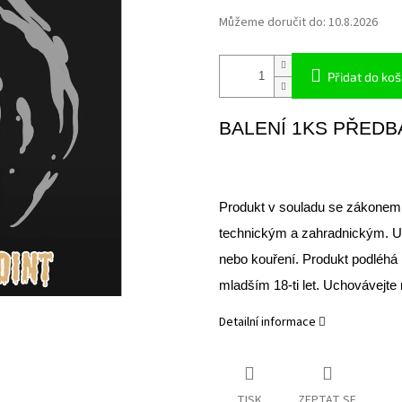
Můžeme doručit do:
10.8.2026
Přidat do koš
BALENÍ 1KS PŘEDB
Produkt v souladu se zákonem
technickým a zahradnickým. Ur
nebo kouření. Produkt podléhá
mladším 18-ti let. Uchovávejte
Detailní informace
TISK
ZEPTAT SE