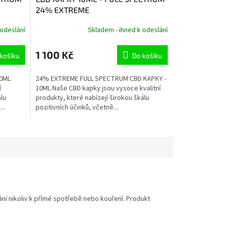
24% EXTREME
 odeslání
Skladem - ihned k odeslání
1 100 Kč
košíku
Do košíku
10ML
24% EXTREME FULL SPECTRUM CBD KAPKY -
í
10ML Naše CBD kapky jsou vysoce kvalitní
álu
produkty, které nabízejí širokou škálu
..
pozitivních účinků, včetně...
í nikoliv k přímé spotřebě nebo kouření. Produkt