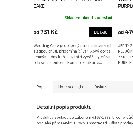
CAKE
PURPL
Skladem - ihned k odeslání
731 Kč
47
od
od
DETAIL
Wedding Cake je oblíbený strain s intenzivní
JEDNY Z
sladkou chutí, připomínající vanilkový dort s
NEJÚČIN
jemnými tóny koření. Nabízí vyvážený efekt
ZKUSILI
relaxace a euforie. Poměr extraktů je...
PURPLE
Popis
Hodnocení (1)
Diskuze
Detailní popis produktu
Produkt v souladu se zákonem §167/1998. Určeno k ůč
podléhá přirozenému úbytku hmotnosti. Zákaz prodeje 