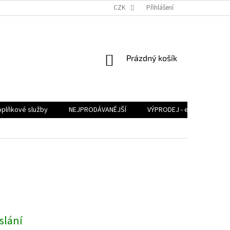
CZK
Přihlášení
NÁKUPNÍ
Prázdný košík
KOŠÍK
oplňkové služby
NEJPRODÁVANĚJŠÍ
VÝPRODEJ - extra výhodné
slání