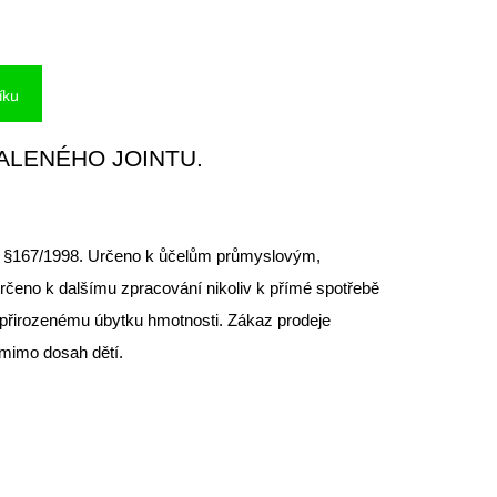
íku
ALENÉHO JOINTU.
 §167/1998. Určeno k ůčelům průmyslovým,
čeno k dalšímu zpracování nikoliv k přímé spotřebě
 přirozenému úbytku hmotnosti. Zákaz prodeje
 mimo dosah dětí.