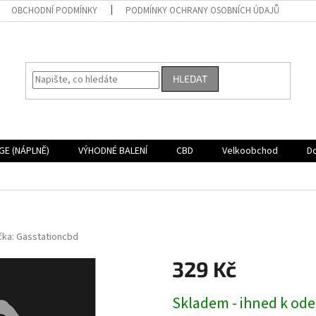
OBCHODNÍ PODMÍNKY
PODMÍNKY OCHRANY OSOBNÍCH ÚDAJŮ
HLEDAT
GE (NÁPLNĚ)
VÝHODNÉ BALENÍ
CBD
Velkoobchod
D
čka:
Gasstationcbd
329 Kč
Měrná
Skladem - ihned k ode
cena: