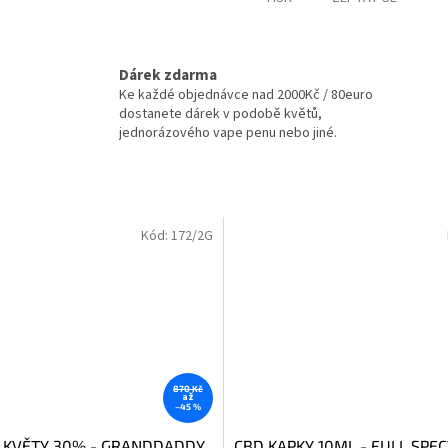
Dárek zdarma
Ke každé objednávce nad 2000Kč / 80euro
dostanete dárek v podobě květů,
jednorázového vape penu nebo jiné.
Kód:
172/2G
870 Kč
až
–45 %
 KVĚTY 30% - GRANDDADDY
CBD KAPKY 10ML - FULL SP