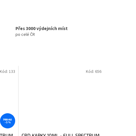
Přes 3000 výdejních míst
po celé ČR
Kód:
133
Kód:
656
790 Kč
–5 %
ECTRUM
CBD KAPKY 10ML - FULL SPECTRUM