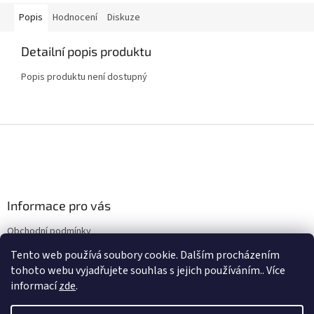
Popis
Hodnocení
Diskuze
Detailní popis produktu
Popis produktu není dostupný
Z
á
p
a
t
Informace pro vás
í
Obchodní podmínky
Podmínky ochrany osobních údajů
Tento web používá soubory cookie. Dalším procházením
tohoto webu vyjadřujete souhlas s jejich používáním.. Více
informací
zde
.