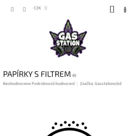
Přejít
NÁKUP
na
CZK
obsah
KOŠÍK
PAPÍRKY S FILTREM
48
Průměrné
Neohodnoceno
Podrobnosti hodnocení
Značka:
Gasstationcbd
hodnocení
produktu
je
0,0
z
5
hvězdiček.