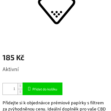
185 Kč
Měrná
Aktivní
cena:
Přidat do košíku
Přidejte si k objednávce prémiové papírky s filtrem
za zvýhodněnou cenu. Ideální doplněk pro vaše CBD