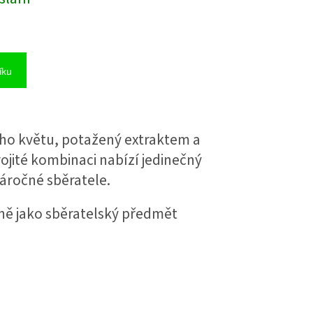
íku
ního květu, potažený extraktem a
rojité kombinaci nabízí jedinečný
náročné sběratele.
ně jako sběratelský předmět