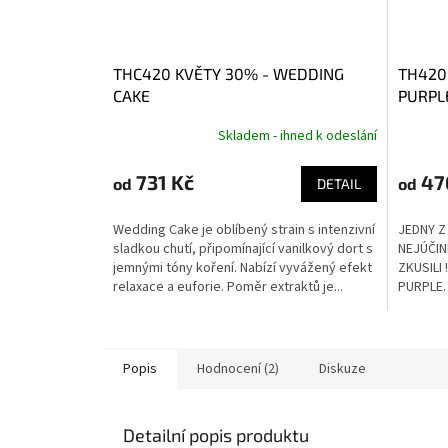
THC420 KVĚTY 30% - WEDDING
TH420
CAKE
PURPL
Skladem - ihned k odeslání
731 Kč
47
od
od
DETAIL
Wedding Cake je oblíbený strain s intenzivní
JEDNY Z
sladkou chutí, připomínající vanilkový dort s
NEJÚČIN
jemnými tóny koření. Nabízí vyvážený efekt
ZKUSILI
relaxace a euforie. Poměr extraktů je...
PURPLE
Popis
Hodnocení (2)
Diskuze
Detailní popis produktu