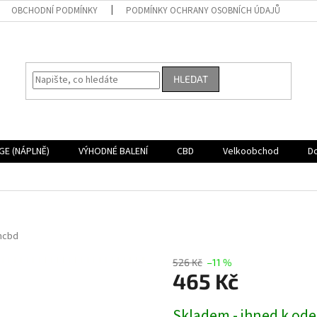
OBCHODNÍ PODMÍNKY
PODMÍNKY OCHRANY OSOBNÍCH ÚDAJŮ
HLEDAT
GE (NÁPLNĚ)
VÝHODNÉ BALENÍ
CBD
Velkoobchod
D
ncbd
526 Kč
–11 %
465 Kč
Měrná
Skladem - ihned k ode