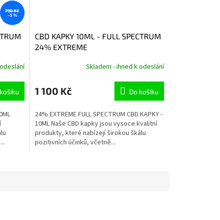
790 Kč
–5 %
ECTRUM
CBD KAPKY 10ML - FULL SPECTRUM
24% EXTREME
 odeslání
Skladem - ihned k odeslání
1 100 Kč
košíku
Do košíku
10ML
24% EXTREME FULL SPECTRUM CBD KAPKY -
í
10ML Naše CBD kapky jsou vysoce kvalitní
álu
produkty, které nabízejí širokou škálu
..
pozitivních účinků, včetně...