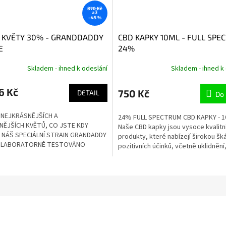
870 Kč
až
–45 %
 KVĚTY 30% - GRANDDADDY
CBD KAPKY 10ML - FULL SP
E
24%
Skladem - ihned k odeslání
Skladem - ihned k
6 Kč
750 Kč
DETAIL
Do 
 NEJKRÁSNĚJŠÍCH A
24% FULL SPECTRUM CBD KAPKY - 
NĚJŠÍCH KVĚTŮ, CO JSTE KDY
Naše CBD kapky jsou vysoce kvalitn
 ! NÁŠ SPECIÁLNÍ STRAIN GRANDADDY
produkty, které nabízejí širokou šk
. LABORATORNĚ TESTOVÁNO
pozitivních účinků, včetně uklidnění,.