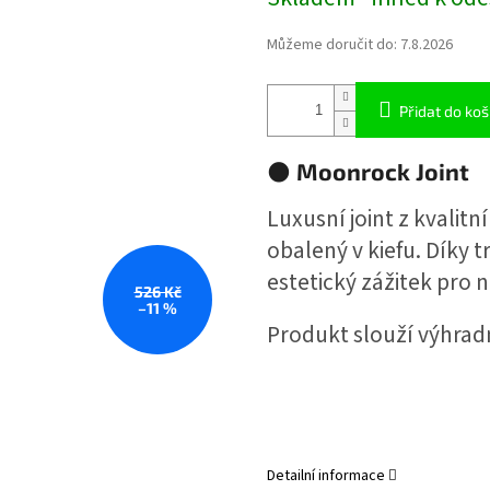
cena:
Můžeme doručit do:
7.8.2026
Přidat do koš
🌑
Moonrock Joint
Luxusní joint z kvalit
obalený v kiefu. Díky t
estetický zážitek pro 
526 Kč
–11 %
Produkt slouží výhrad
Detailní informace