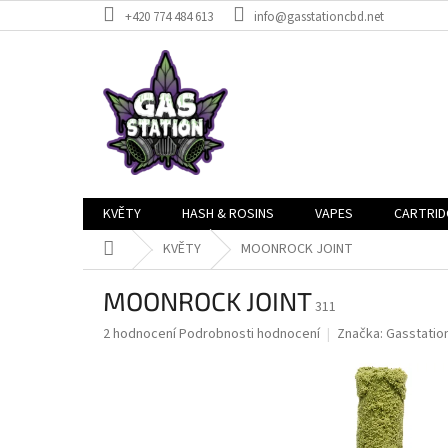
Přejít
+420 774 484 613
info@gasstationcbd.net
na
obsah
KVĚTY
HASH & ROSINS
VAPES
CARTRID
Domů
KVĚTY
MOONROCK JOINT
MOONROCK JOINT
311
Průměrné
2 hodnocení
Podrobnosti hodnocení
Značka:
Gasstatio
hodnocení
produktu
je
5,0
z
5