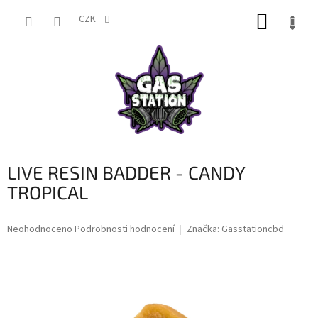
Přejít
NÁKUP
na
CZK
obsah
KOŠÍK
LIVE RESIN BADDER - CANDY
TROPICAL
Průměrné
Neohodnoceno
Podrobnosti hodnocení
Značka:
Gasstationcbd
hodnocení
produktu
je
0,0
z
5