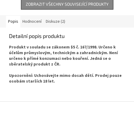
ZOBRAZIT VŠECHNY SOUVISEJÍCÍ PRODUKTY
Popis
Hodnocení
Diskuze (2)
Detailní popis produktu
Produkt v souladu se zákonem §5 č. 167/1998. Určeno k
účelům průmyslovým, technickým a zahradnickým. Není
určeno k přímé konzumaci nebo kouření. Jedná se o
sběratelský produkt z ČR.
Upozornění: Uchovávejte mimo dosah dětí. Prodej pouze
osobám starších 18 let.
Z
á
p
a
t