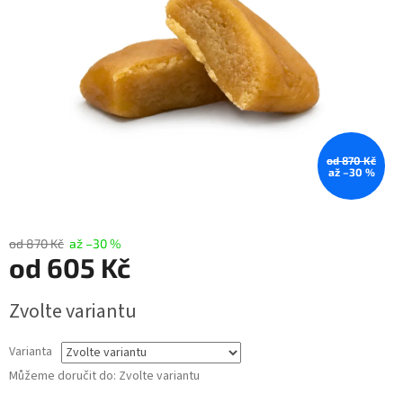
hvězdiček.
od 870 Kč
až –30 %
od 870 Kč
až –30 %
od
605 Kč
Měrná
Zvolte variantu
cena:
Varianta
Můžeme doručit do:
Zvolte variantu