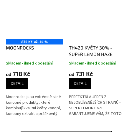
až
835 Kč
–14 %
MOONROCKS
TH420 KVĚTY 30% -
SUPER LEMON HAZE
Skladem - ihned k odeslání
Skladem - ihned k odeslání
718 Kč
731 Kč
od
od
DETAIL
DETAIL
Moonrocks jsou extrémně silné
PERFEKTNÍ A JEDEN Z
konopné produkty, které
NEJOBLÍBENĚJŠÍCH STRAINŮ -
kombinují kvalitní květy konopí,
SUPER LEMON HAZE
konopný extrakt a práškovitý
GARANTUJEME VÁM, ŽE TOTO
konopný produkt s vysokým
JE OPRAVDOVÁ CITRUSOVÁ
obsahem kanabinoidu.
BOMBA! A NAVÍC PŘEKRÁSNÁ!