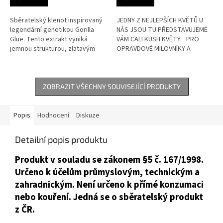
Sběratelský klenot inspirovaný
JEDNY Z NEJLEPŠÍCH KVĚTŮ U
legendární genetikou Gorilla
NÁS JSOU TU PŘEDSTAVUJEME
Glue. Tento extrakt vyniká
VÁM CALI KUSH KVĚTY. PRO
jemnou strukturou, zlatavým
OPRAVDOVÉ MILOVNÍKY A
odstínem a výrazným
GURMÁNY! LIMITOVANÝ POČET
aromatickým profilem. Produkt
ZÁSOB TÉTO EDICE. ...
je určen...
ZOBRAZIT VŠECHNY SOUVISEJÍCÍ PRODUKTY
Popis
Hodnocení
Diskuze
Detailní popis produktu
Produkt v souladu se zákonem §5 č. 167/1998.
Určeno k účelům průmyslovým, technickým a
zahradnickým. Není určeno k přímé konzumaci
nebo kouření. Jedná se o sběratelský produkt
z ČR.