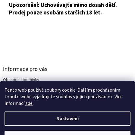
Upozornění: Uchovávejte mimo dosah dětí.
Prodej pouze osobám starších 18 let.
Z
á
p
a
t
Informace pro vás
í
Obchodní podmínky
Podmínky ochrany osobních údajů
Tento web používá soubory cookie. Dalším procházením
tohoto webu vyjadřujete souhlas s jejich používáním.. Více
informací
zde
.
Nastavení
Vytvořil Shoptet