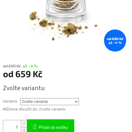
od 690 Kč
až –4 %
od 690 Kč
až –4 %
od
659 Kč
Měrná
Zvolte variantu
cena:
Varianta
Můžeme doručit do:
Zvolte variantu
Přidat do košíku